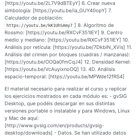
[https://youtu.be/2L7V9dBTEyY] 6. Crear nueva
simbología: [https://youtu.be/ia_GUY40opY] 7.
Calculador de población:
] 8. Algoritmo de
https://youtu.be/kK1UhSAmy7
Rossmo: [https://youtu.be/RXCvF351IEY] 9. Centro
medio y mediano: [https://youtu.be/RXCvF351IEY] 10.
Análisis por retícula: [https://youtu.be/7DkbiN_XVis] 11.
Análisis del crimen por bloques (cuadras / manzanas):
[https://youtu.be/OOQa0fmCqJ4] 12. Densidad Kernel:
[https://youtu.be/VcAuyixnoOQ] 13. 4D. Análisis
espacio-temporal: [https://youtu.be/MPWde12fRS4]
El material necesario para realizar el curso y replicar
los ejercicios mostrados en cada módulo es: - gvSIG
Desktop, que podéis descargar en sus distintas
versiones portable o instalable y para Windows, Linux
y Mac de aquí:
[http://www.gvsig.com/en/products/gvsig-
desktop/downloads] - Datos. Se han utilizado datos