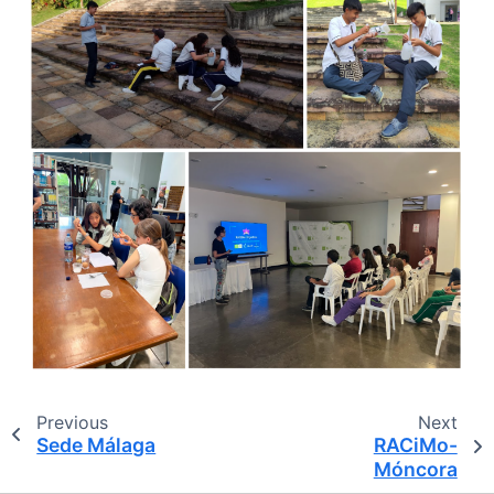
Previous
Next
Sede Málaga
RACiMo-
Móncora