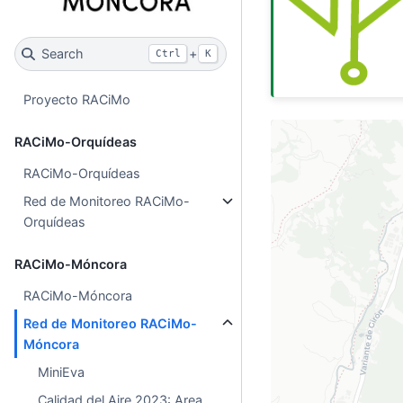
Search
+
Ctrl
K
Proyecto RACiMo
Make this Notebook
RACiMo-Orquídeas
RACiMo-Orquídeas
Red de Monitoreo RACiMo-
Orquídeas
RACiMo-Móncora
RACiMo-Móncora
Red de Monitoreo RACiMo-
Móncora
MiniEva
Calidad del Aire 2023: Area