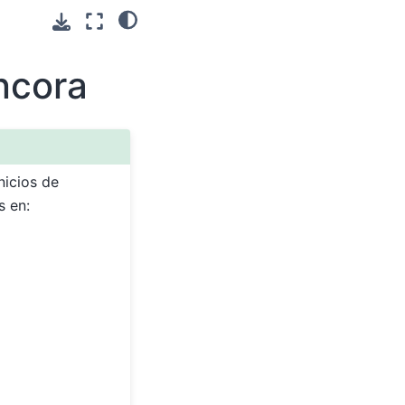
ncora
nicios de
 en: